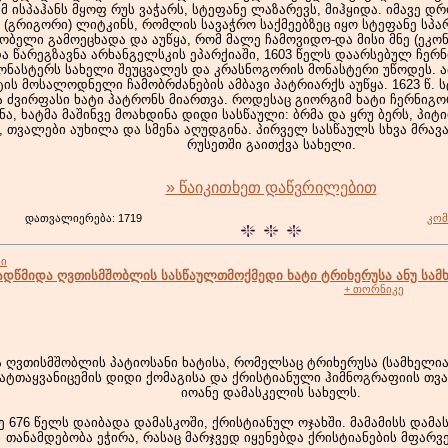
მ ისპაჰანს მყოფ რუს ვაჭარს, სტეფანე ლაზარევს, მიჰყიდა. იმავე დ
 (გრიგორი) ლიტკინს, რომლის სავაჭრო საქმეებზეც იყო სტეფანე სპა
ბელი გამოეცხადა და აუწყა, რომ მალე ჩამოვიდო-და მისი მნე (ეკონ
ა წარეგზავნა არხანგელსკის ეპარქიაში, 1603 წელს დაარსებულ ჩერნ
ონასტერს სახელი შეუცვალეს და კრასნოგორის მონასტერი უწოდეს. 
ტის მოსალოდნელი ჩამობრძანების ამბავი პატრიარქს აუწყა. 1623 წ. 
 ძვირფასი ხატი პატრონს მიართვა. როდესაც გიორგიმ ხატი ჩერნიგო
ა, ხატმა მაშინვე მოახდინა დიდი სასწაული: ბრმა და ყრუ ბერს, პიტ
თვალები აუხილა და სმენა აღუდგინა. პირველ სასწაულს სხვა მრავ
რუსეთში გაითქვა სახელი.
» წაიკითხეთ დაწვრილებით
დათვალიერება: 1719
კომ
ბი
დწმიდა ღვთისმშობლის სასწაულთმოქმედი ხატი ტრიხერუსა ანუ სამ
+ თორნიკე
 ღვთისმშობლის პატიოსანი ხატისა, რომელსაც ტრიხერუსა (სამხელია
ხატთაყვანიცემის დიდი ქომაგისა და ქრისტიანული ჰიმნოგრაფიის თ
იოანე დამასკელის სახელს.
ე 676 წელს დაიბადა დამასკოში, ქრისტიანულ ოჯახში. მამამისს დამ
თანამდებობა ეჭირა, რასაც მარჯვედ იყენებდა ქრისტიანების მფარვ