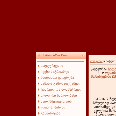
† Wami.uCoz.Com
მთავარი
»
ხატები
თავფურცელი
კატეგორია:
ხატე
ჩვენი პატრიარქი
└─►
ღვთის
მონასტერში (1
წმიდანთა ცხოვრება
მამათა გამონათქვამები
ტაძრები და მონასტრები
სულიერი სწავლებანი
1612-1617 წლ
ღვთისმეტყველება
სრულიად ააოხ
ათასამდე კი
კითხვა, პასუხი
ეკლესია-მონა
განმარტება
შორის იყო 