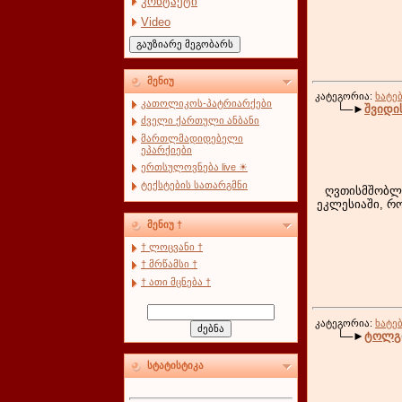
კონტაქტი
Video
მენიუ
კატეგორია:
ხატე
კათოლიკოს-პატრიარქები
└─►
შვიდი
ძველი ქართული ანბანი
მართლმადიდებელი
ეპარქიები
ერთსულოვნება live ☀
ტექსტების სათარგმნი
ღვთისმშობლი
ეკლესიაში, რ
მენიუ †
† ლოცვანი †
† მრწამსი †
† ათი მცნება †
კატეგორია:
ხატე
└─►
ტოლგი
სტატისტიკა