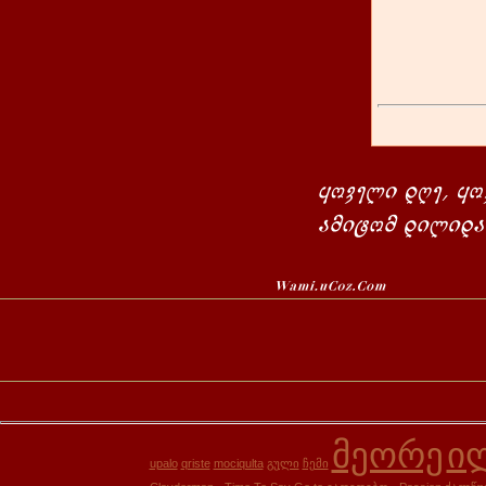
მეორე
ი
upalo
qriste
mociqulta
გული
ჩემი