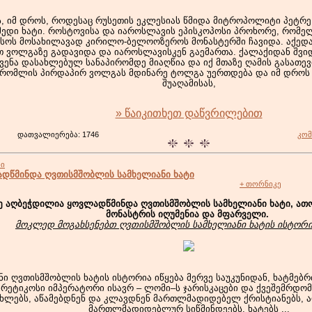
ს, იმ დროს, როდესაც რუსეთის ეკლესიას წმიდა მიტროპოლიტი პეტრე
ედი ხატი. როსტოვისა და იაროსლავის ეპისკოპოსი პროხორე, რომელ
ყსოს მოსახილავად კირილო-ბელოოზეროს მონასტერში ჩავიდა. აქედა
 ვოლგაზე გადავიდა და იაროსლავისკენ გაემართა. ქალაქიდან შვიდ
ენა დასახლებულ სანაპირომდე მიაღწია და იქ მთაზე ღამის გასათევი
 რომლის პირდაპირ ვოლგას მდინარე ტოლგა უერთდება და იმ დროს 
შუაღამისას,
» წაიკითხეთ დაწვრილებით
დათვალიერება: 1746
კომ
ბი
დწმინდა ღვთისმშობლის სამხელიანი ხატი
+ თორნიკე
ე აღბეჭდილია ყოვლადწმინდა ღვთისმშობლის სამხელიანი ხატი, ათო
მონასტრის იღუმენია და მფარველი.
მოკლედ მოგახსენებთ ღვთისმშობლის სამხელიანი ხატის ისტორიი
ნი ღვთისმშობლის ხატის ისტორია იწყება მერვე საუკუნიდან, ხატმე
ერეტიკოსი იმპერატორი ისავრ – ლომი–ს ჯარისკაცები და ქვეშემრდომ
ახლებს, აწამებდნენ და კლავდნენ მართლმადიდებელ ქრისტიანებს, 
მართლმადიდებლურ სიწმინდეებს, ხატებს ...