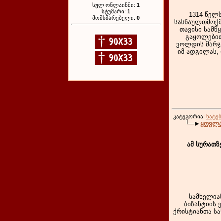
სულ ონლაინში:
1
სტუმარი:
1
1314 წელ
მომხმარებელი:
0
სასწაულთმოქმ
თავისი სამწ
გაყოლებით
ვოლდის მარჯვ
იმ ადგილას,
კატეგორია:
ხატე
└─►
ყოვლა
ამ სურათზ
სამხელია
ბიზანტიის 
ქრისტიანთა ს