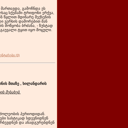
 მართავდა, გამოჩნდა ეს
საც სქემაში ტრიფონი ერქვა,
ნ წყლით მდინარე შექსენის
ი ვერსის დაშორებით მან
ს მოწყობა ბრძანა, - ზუსტად
გაუვალი ტყით იყო მოცული.
ენტარები (0)
ნის მთაზე , ხილანდარის
ს შესახებ.
ბრძოლეობის პერიოდიდან.
ები სასტიკად სდევნიდნენ
არბევდნენ და ანადგურებდნენ