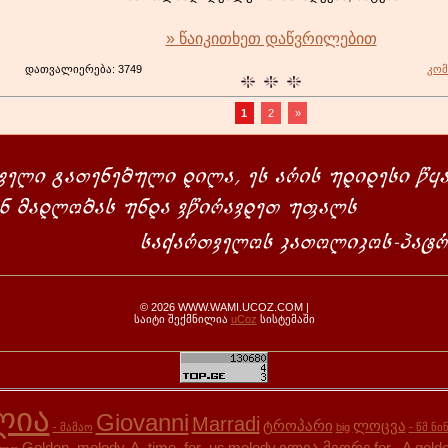
» წაიკითხეთ დაწვრილებით
დათვალიერება: 3749
კომ
1
2
»
© 2026 WWW.WAMI.UCOZ.COM |
საიტი შექმნილია
uCoz
სისტემაში
ლია
Giovanni
Marradi
ტროპარი
ლოცვა
- მამაო
big
- წმ ნი
Golden_melody-A_time_for_us
melody
ილია მეორე
for
- A
gold