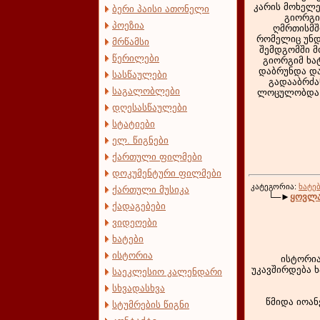
კარის მოხელე
ბერი პაისი ათონელი
გიორგი
პოეზია
ღმრთისმშო
რომელიც უნდ
მრწამსი
შემდგომში მ
წერილები
გიორგიმ ხა
დაბრუნდა და
სასწაულები
გადააბრძან
საგალობლები
ლოცულობდა, 
დღესასწაულები
სტატიები
ელ. წიგნები
ქართული ფილმები
დოკუმენტური ფილმები
კატეგორია:
ხატე
ქართული მუსიკა
└─►
ყოვლა
ქადაგებები
ვიდეოები
ხატები
ისტორია
ისტორია
უკავშირდება 
საეკლესიო კალენდარი
სხვადასხვა
წმიდა იოან
სტუმრების წიგნი