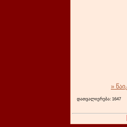
» წა
დათვა