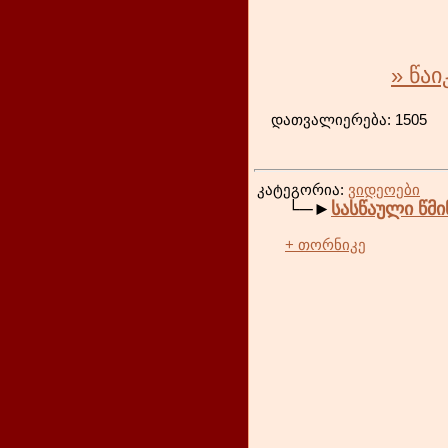
» წა
დათვა
კატეგორია:
ვიდეოები
└─►
სასწაული წმი
+ თორნიკე