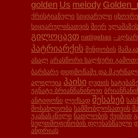
golden
Us
melody
Golden_
ქრისტიანული
სიყვარული
ცხოვრე
სიყვარულისათვის
მიერ
ულამაზე
გილოცავთ
natligebas
- აღსარ
პატრიარქის
შენდობის
მამაკ
ახალ
არასწორი ხალხური გამოთქ
ბარბარე
დიდმოწამე და მკურნალ
პაისი
ალილუია
ღვთის
ხატებაზ
ეგნატე ბრიანჩანინოვი
ბრიანჩანი
შესახებ
ანტიფონი
ლექსად
სას
მოსახლეობა
სამშობლოსათვის
მ
უკანასკნელი
ნათლობის
ქვიშით
გ
სულთმოფენობის დღესასწაული
ანდრიას