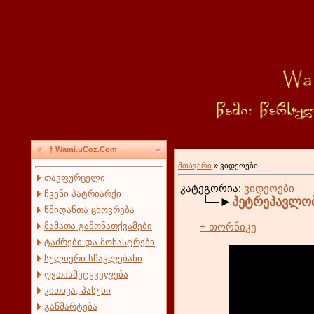
† Wami.uCoz.Com
მთავარი
»
ვიდეოები
თავფურცელი
კატეგორია:
ვიდეოები
ჩვენი პატრიარქი
└─►
პეტრეპავლობ
წმიდანთა ცხოვრება
მამათა გამონათქვამები
+ თორნიკე
ტაძრები და მონასტრები
სულიერი სწავლებანი
ღვთისმეტყველება
კითხვა, პასუხი
განმარტება