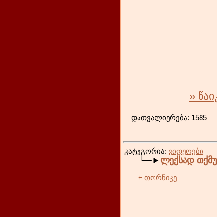
» წა
დათვა
კატეგორია:
ვიდეოები
└─►
ლექსად თქმ
+ თორნიკე