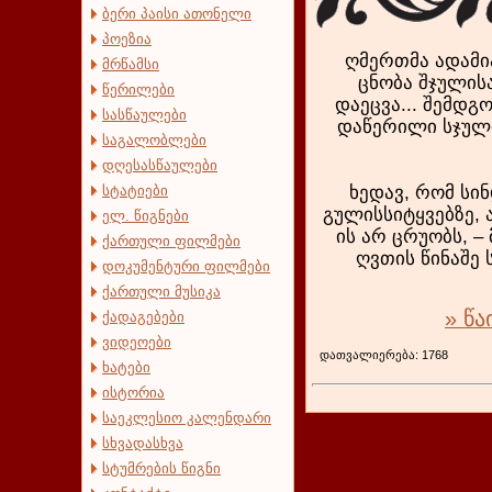
ბერი პაისი ათონელი
პოეზია
ღმერთმა ადამია
მრწამსი
ცნობა შჯულისა
წერილები
დაეცვა... შემდგ
სასწაულები
დაწერილი სჯულის
საგალობლები
დღესასწაულები
სტატიები
ხედავ, რომ სი
გულისსიტყვებზე, 
ელ. წიგნები
ის არ ცრუობს, –
ქართული ფილმები
ღვთის წინაშე 
დოკუმენტური ფილმები
ქართული მუსიკა
» წ
ქადაგებები
ვიდეოები
დათვალი
ხატები
ისტორია
საეკლესიო კალენდარი
სხვადასხვა
სტუმრების წიგნი