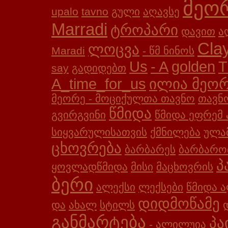
მეო
upalo
tavno
გული
აღავსე
Marradi
ტროპარი
დავით
ა
Cla
ლოცვა
Maradi
- წმ ნინოს
Us
- A
golden
T
say
გადიდებთ
A_time_for_us
ილია მეო
მეორე - მოციქულთა თავნო
თავნ
წმიდა
გვირგვინი
წმიდა ეფრემ 
სიყვარულისათვის
ქმნილება
ულა
ცხოვრება
ბარბარეს
ბარბარო
პ
ყოვლადწმიდა
მისი
მაცხოვრის
ბერი
ალექსი
ლექსები
წმიდა ა
დიდმოწამე
და
ახალ
სტილს
განმარტება
პა
- ალილუია