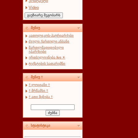
კონტაქტი
Video
მენიუ
კათოლიკოს-პატრიარქები
ძველი ქართული ანბანი
მართლმადიდებელი
ეპარქიები
ერთსულოვნება live ☀
ტექსტების სათარგმნი
მენიუ †
† ლოცვანი †
† მრწამსი †
† ათი მცნება †
სტატისტიკა