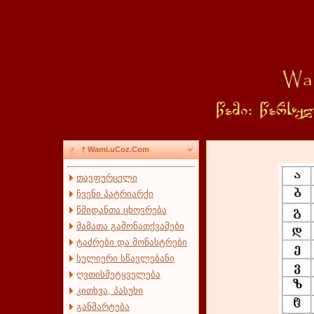
† Wami.uCoz.Com
თავფურცელი
ჩვენი პატრიარქი
წმიდანთა ცხოვრება
მამათა გამონათქვამები
ტაძრები და მონასტრები
სულიერი სწავლებანი
ღვთისმეტყველება
კითხვა, პასუხი
განმარტება