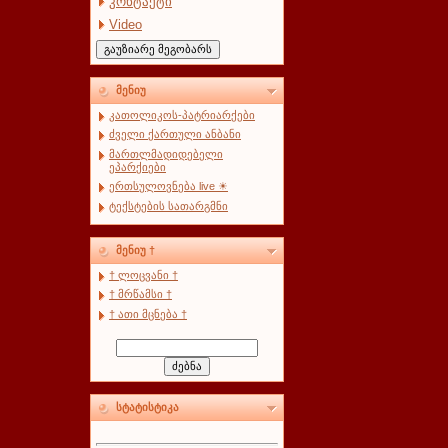
კონტაქტი
Video
მენიუ
კათოლიკოს-პატრიარქები
ძველი ქართული ანბანი
მართლმადიდებელი
ეპარქიები
ერთსულოვნება live ☀
ტექსტების სათარგმნი
მენიუ †
† ლოცვანი †
† მრწამსი †
† ათი მცნება †
სტატისტიკა