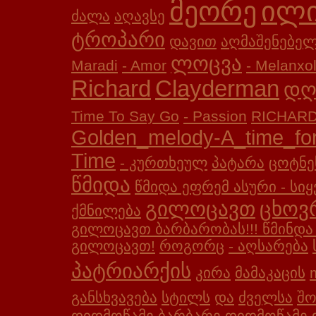
მეორე
ილ
ძალა
აღავსე
ტროპარი
დავით
აღმაშენებე
ლოცვა
Maradi
- Amor
- Melanxol
Richard
Clayderman
დღ
Time To Say Go
- Passion
RICHARD
Golden_melody-A_time_fo
Time
- კურთხეულ
პატარა
ცოტნე
წმიდა
წმიდა ეფრემ ასური - სი
გილოცავთ
ცხოვ
ქმნილება
გილოცავთ ბარბარობას!!! წმინდა
გილოცავთ!
როგორც
- აღსარება
პატრიარქის
კირა
მამაკაცის
განსხვავება
სტილს
და
ძველსა
შო
დიდმოწამე ბარბარე
დიდმოწამე 