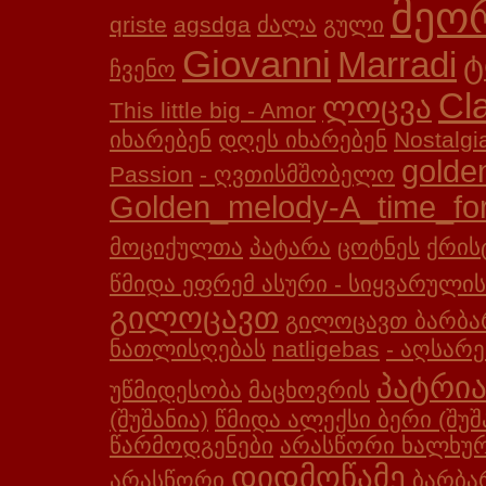
მეო
qriste
agsdga
ძალა
გული
Giovanni
Marradi
ტ
ჩვენო
Cl
ლოცვა
This little big
- Amor
იხარებენ
დღეს იხარებენ
Nostalgi
golde
Passion
- ღვთისმშობელო
Golden_melody-A_time_fo
მოციქულთა
პატარა
ცოტნეს
ქრის
წმიდა ეფრემ ასური - სიყვარული
გილოცავთ
გილოცავთ ბარბარ
ნათლისღებას
natligebas
- აღსარე
პატრი
უწმიდესობა
მაცხოვრის
(შუშანია)
წმიდა ალექსი ბერი (შუშ
წარმოდგენები
არასწორი ხალხურ
დიდმოწამე
არასწორი
ბარბა