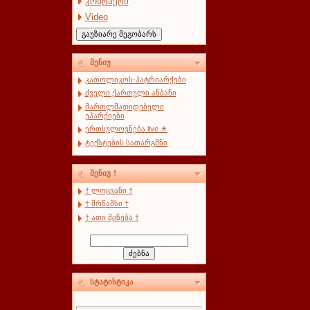
კონტაქტი
Video
მენიუ
კათოლიკოს-პატრიარქები
ძველი ქართული ანბანი
მართლმადიდებელი
ეპარქიები
ერთსულოვნება live ☀
ტექსტების სათარგმნი
მენიუ †
† ლოცვანი †
† მრწამსი †
† ათი მცნება †
სტატისტიკა